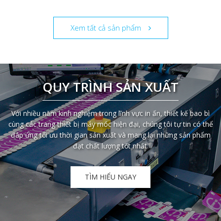
Xem tất cả sản phẩm
QUY TRÌNH SẢN XUẤT
Với nhiều năm kinh nghiệm trong lĩnh vực in ấn, thiết kế bao bì
cùng các trang thiết bị máy móc hiện đại, chúng tôi tự tin có thể
đáp ứng tối ưu thời gian sản xuất và mang lại những sản phẩm
đạt chất lượng tốt nhất.
TÌM HIỂU NGAY