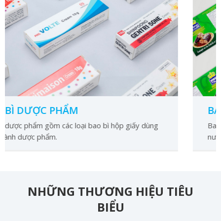
PHẨM
BAO BÌ NHÃN
 các loại bao bì hộp giấy dùng
Bao bì nhãn hàng các
.
nước giải khát, thự
NHỮNG THƯƠNG HIỆU TIÊU
BIỂU