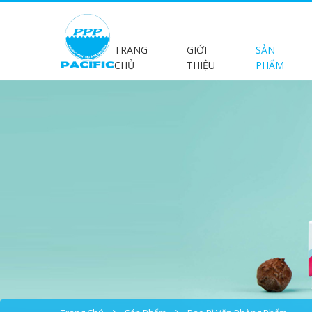
TRANG
GIỚI
SẢN
CHỦ
THIỆU
PHẨM