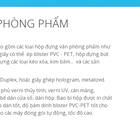
 PHÒNG PHẨM
o gồm các loại hộp đựng văn phòng phẩm như
 giấy có thể ép blister PVC - PET, hộp đựng bút
đựng các loại kéo xóa, kim bấm… và các sản
l, Duplex, hoặc giấy ghép hologram, metalized.
g phủ verni thủy tính, verni UV, cán màng,
, bế dán cửa sổ, dán hộp. Bao bì hộp được in chất
 dán tốt, độ bám dính blister PVC-PET tốt cho
cho các máy đóng gói tự động, tốc độ cao.