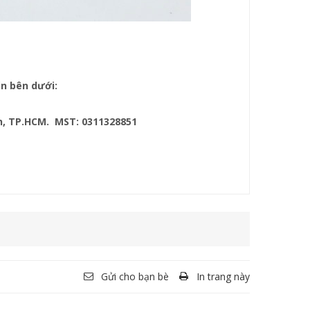
in bên dưới:
ôn, TP.HCM. MST: 0311328851
Gửi cho bạn bè
In trang này