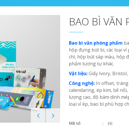
BAO BÌ VĂN
Bao bì văn phòng phẩm
ba
hộp đựng bút bi, các loại vỉ
chì, hộp bút sáp màu, hộp 
phẩm tương tự khác.
Vật liệu:
Giấy Ivory, Bristo
Công nghệ:
In offset, trán
calendaring, ép kim, bế nổi
lượng cao, độ bám dính mép
loại vỉ ép, bao bì phù hợp 
Mã số
HI