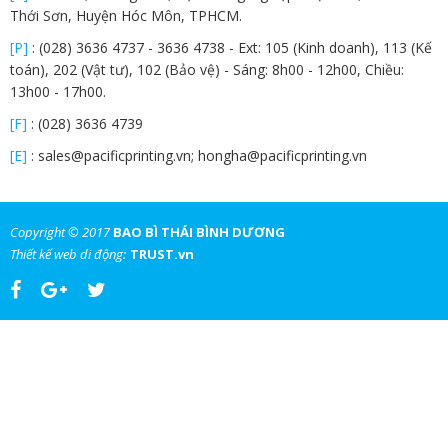
Thới Sơn, Huyện Hóc Môn, TPHCM.
[P]
:
(028) 3636 4737
-
3636 4738 - Ext: 105 (Kinh doanh), 113 (Kế
toán), 202 (Vật tư), 102 (Bảo vệ) - Sáng: 8h00 - 12h00, Chiều:
13h00 - 17h00.
[F]
:
(028) 3636 4739
[E]
:
sales@pacificprinting.vn; hongha@pacificprinting.vn
Copyright © 2017
BAO BÌ THÁI BÌNH DƯƠNG
Thiết kế web di động:
TRUST.vn